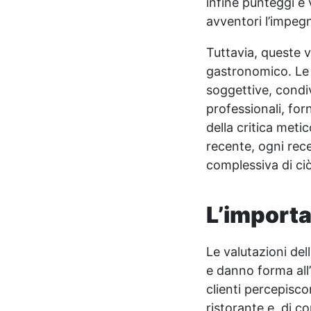
infine punteggi e 
avventori l’impegn
Tuttavia, queste 
gastronomico. Le 
soggettive, condi
professionali, for
della critica meti
recente, ogni rec
complessiva di ciò
L’importa
Le valutazioni dell
e danno forma all’
clienti percepisco
ristorante e, di 