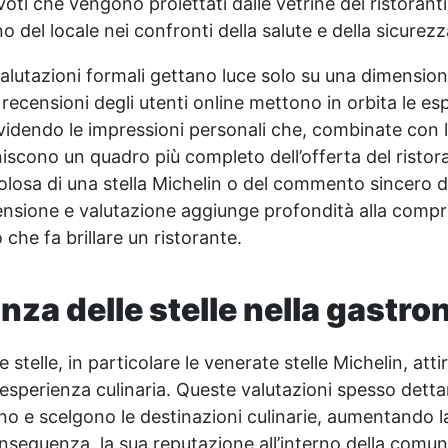
voti che vengono proiettati dalle vetrine dei ristoranti
o del locale nei confronti della salute e della sicurezz
valutazioni formali gettano luce solo su una dimensi
recensioni degli utenti online mettono in orbita le es
videndo le impressioni personali che, combinate con l
niscono un quadro più completo dell’offerta del ristora
colosa di una stella Michelin o del commento sincero d
ensione e valutazione aggiunge profondità alla comp
 che fa brillare un ristorante.
nza delle stelle nella gastr
e stelle, in particolare le venerate stelle Michelin, att
esperienza culinaria. Queste valutazioni spesso dettan
no e scelgono le destinazioni culinarie, aumentando la
conseguenza, la sua reputazione all’interno della comu