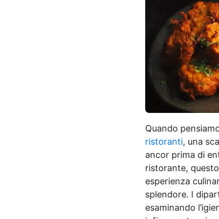
Quando pensiamo a
ristoranti
, una sca
ancor prima di en
ristorante, questo
esperienza culinar
splendore. I dipa
esaminando l’igie