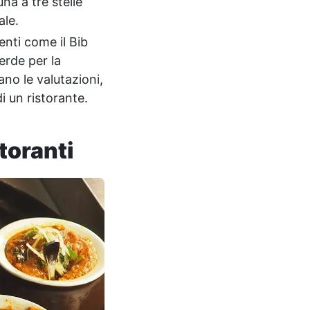
una a tre stelle
ale.
enti come il Bib
Verde per la
no le valutazioni,
i un ristorante.
storanti