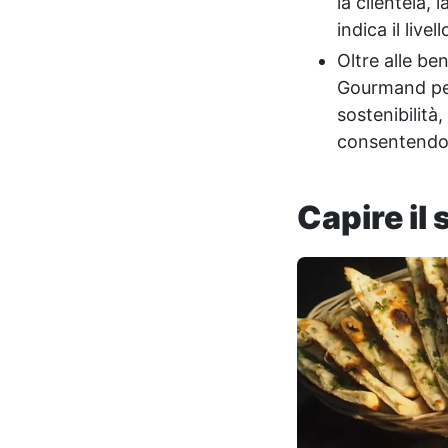
la clientela, 
indica il live
Oltre alle be
Gourmand per i
sostenibilità
consentendo a
Capire il 