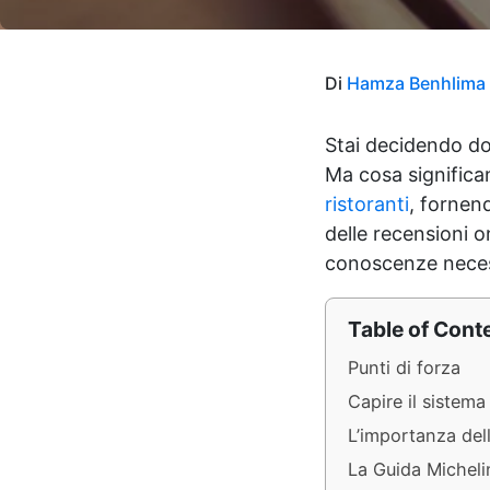
Di
Hamza Benhlima
Stai decidendo dov
Ma cosa significan
ristoranti
, fornend
delle recensioni o
conoscenze necess
Table of Cont
Punti di forza
Capire il sistema
L’importanza dell
La Guida Micheli