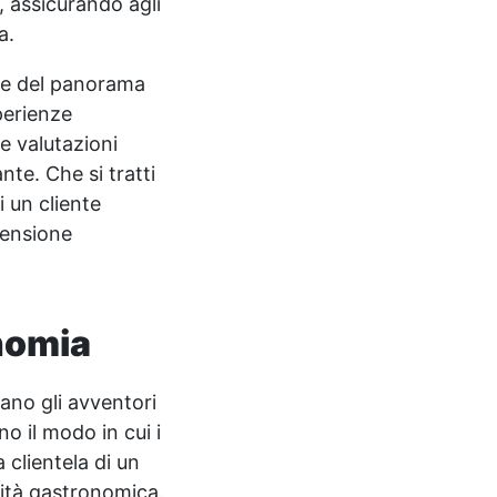
, assicurando agli
a.
one del panorama
perienze
e valutazioni
nte. Che si tratti
i un cliente
rensione
onomia
irano gli avventori
o il modo in cui i
 clientela di un
nità gastronomica.