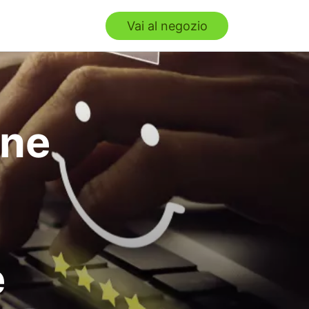
Vai al negozio
one
e