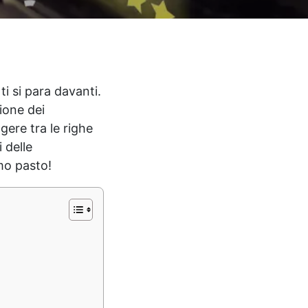
i si para davanti.
ione dei
ggere tra le righe
 delle
mo pasto!