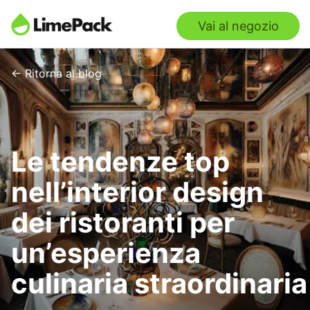
Vai al negozio
← Ritorna al blog
Le tendenze top
nell’interior design
dei ristoranti per
un’esperienza
culinaria straordinaria