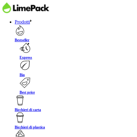
Prodotti
Bestseller
Express
Bio
Best price
Bicchieri di carta
Bicchieri di plastica