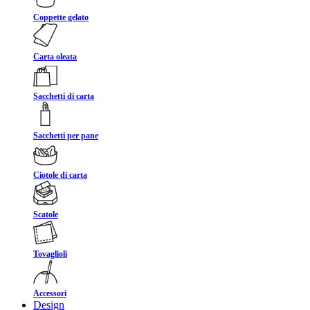
Coppette gelato
Carta oleata
Sacchetti di carta
Sacchetti per pane
Ciotole di carta
Scatole
Tovaglioli
Accessori
Design