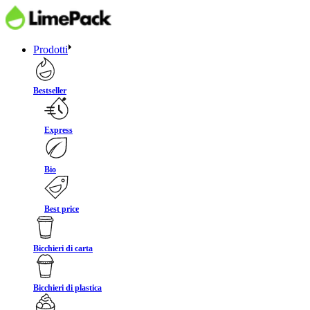
Prodotti
Bestseller
Express
Bio
Best price
Bicchieri di carta
Bicchieri di plastica