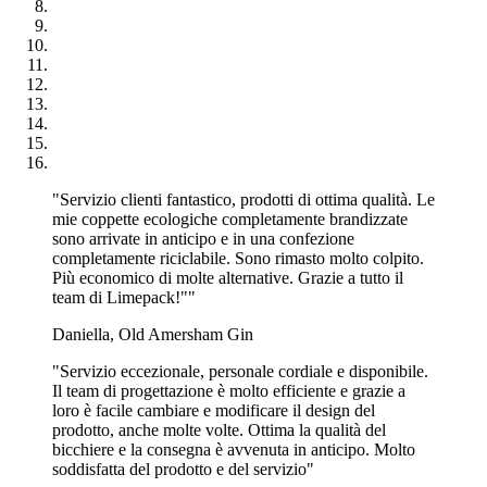
per alimenti e assicurati che rimanga tutto caldo finché il cliente non
si gusterà le tue pietanze!
Il coperchio è in generale perfetto per rendere più facile ai tuoi
clienti conservare il cibo. Se è uno spuntino, un cibo caldo o dei
noodles, il coperchio rende tutto più facile.
Ottieni un design completo con stampa sui tuoi coperchi in modo
che i tuoi clienti siano consapevoli del tuo marchio e si ricordino di
te la prossima volta che cercheranno da mangiare. Puoi stampare lo
"Servizio clienti fantastico, prodotti di ottima qualità. Le
stesso logo, messaggio o qualsiasi cosa desideri sia sul coperchio
mie coppette ecologiche completamente brandizzate
che sulla tazza.
sono arrivate in anticipo e in una confezione
completamente riciclabile. Sono rimasto molto colpito.
Ottimi per il congelamento
Più economico di molte alternative. Grazie a tutto il
team di Limepack!""
Non solo potrai usare i
barattoli per alimenti
personalizzati per
servire cibi caldi, ma anche essere congelarli in modo che possano
Daniella, Old Amersham Gin
contenere gelato, yogurt, frutta o altri alimenti che potrebbero essere
serviti dopo essere stati nel congelatore per un paio di giorni o mesi.
"Servizio eccezionale, personale cordiale e disponibile.
I contenitori possono essere congelati per almeno 6 mesi prima che
Il team di progettazione è molto efficiente e grazie a
perdano la loro efficienza!
loro è facile cambiare e modificare il design del
prodotto, anche molte volte. Ottima la qualità del
bicchiere e la consegna è avvenuta in anticipo. Molto
Produzione europea
soddisfatta del prodotto e del servizio"