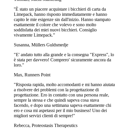
supermercati dove sono stati congelati e poi acquistati per offrire ai
''È stato un piacere acquistare i bicchieri di carta da
clienti uno spuntino veloce da preparare a casa.
Limepack, hanno risposto immediatamente e hanno
capito le mie esigenze sin dall'inizio. Hanno stampato
In generale, i barattoli per alimenti personalizzati sono perfetti per
esattamente il colore che volevo e sono molto
molte occasioni diverse e saremo lieti di aiutarti a capire se la tua
soddisfatta dei miei nuovi bicchieri. Consiglio
idea si adatterebbe bene all’uso di questi. Non esitare a contattarci e
vivamente Limepack.”
troveremo una soluzione!
Susanna, Müllers Guldsmedje
Mostra di più...
"E' andato tutto alla grande e la consegna "Express", lo
è stata per davvero! Comprero' sicuramente ancora da
loro."
Max, Runners Point
"Risposta rapida, molto accomodanti e mi hanno aiutata
a risolvere dei problemi con la progettazione di
progettazione. Ero in contatto con una persona reale,
sempre la stessa e che quindi sapeva cosa stava
facendo, e dopo una settimana sapeva esattamente chi
ero e cosa mi aspetassi per il mio business! Uno dei
migliori servizi clienti di sempre!"
Rebecca, Proteostasis Therapeutics