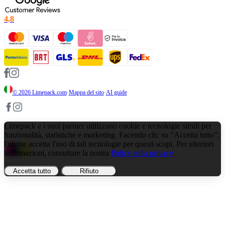
4,8
© 2026
Limepack.com
·
Mappa del sito
·
AI guide
Limepack e i suoi partner utilizzano cookie e tecnologie simili per
funzionalità, statistiche e marketing. Facendo clic su "Accetta tutto",
l'utente accetta l'uso di tali tecnologie per questi scopi. Per ulteriori
informazioni, consultare la nostra
Policy sulla privacy
.
Illimitato
Accetta tutto
Rifiuto