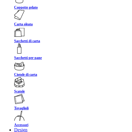
Coppette gelato
Carta oleata
Sacchetti di carta
Sacchetti per pane
Ciotole di carta
Scatole
Tovaglioli
Accessori
Design