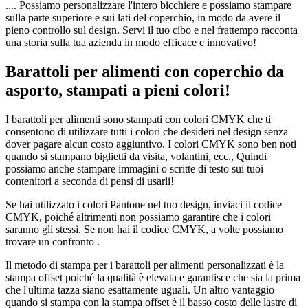
.... Possiamo personalizzare l'intero bicchiere e possiamo stampare
sulla parte superiore e sui lati del coperchio, in modo da avere il
pieno controllo sul design. Servi il tuo cibo e nel frattempo racconta
una storia sulla tua azienda in modo efficace e innovativo!
Barattoli per alimenti con coperchio da
asporto, stampati a pieni colori!
I barattoli per alimenti sono stampati con colori CMYK che ti
consentono di utilizzare tutti i colori che desideri nel design senza
dover pagare alcun costo aggiuntivo. I colori CMYK sono ben noti
quando si stampano biglietti da visita, volantini, ecc., Quindi
possiamo anche stampare immagini o scritte di testo sui tuoi
contenitori a seconda di pensi di usarli!
Se hai utilizzato i colori Pantone nel tuo design, inviaci il codice
CMYK, poiché altrimenti non possiamo garantire che i colori
saranno gli stessi. Se non hai il codice CMYK, a volte possiamo
trovare un confronto .
Il metodo di stampa per i barattoli per alimenti personalizzati è la
stampa offset poiché la qualità è elevata e garantisce che sia la prima
che l'ultima tazza siano esattamente uguali. Un altro vantaggio
quando si stampa con la stampa offset è il basso costo delle lastre di