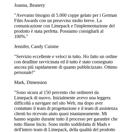
I barattoli per alimenti personalizzati sono prodotti in Europa, il che
Joanna, Beanery
significa che offriamo un tempo di consegna di sole 5 settimane sia
per il coperchio che per i barattoli e consegniamo gratuitamente in
"Avevamo bisogno di 5.000 coppe gelato per i German
tutta Italia. Questo ci permette anche di avere un quantitativo
Film Awards con un preavviso molto breve. La
minimo d'ordine di 1.000 pz. Naturalmente, saremo lieti di aiutarti a
comunicazione con Limepack e l'implementazione del
realizzare il tuo design in modo del tutto gratuito.
prodotto è stata perfetta. Possiamo consigliarli al
100%."
La cosa migliore della produzione nell'UE è la bassa emissione di
CO2 sia durante il trasporto, a causa delle distanze più brevi da
Jennifer, Candy Cuisine
percorrere per la consegna, sia per l'alta qualità degli impianti di
"Servizio eccellente e veloci in tutto. Ho fatto un ordine
produzione.
con deadline ravvicinata ed il tutto è stato consegnato
ancora più rapidamente di quanto pubblicizzato. Ottimo
Usa più design per rappresentare le tue
personale!"
diverse pietanze
Mark, Dimension
A causa della produzione europea, possiamo offrire quantità di
"Sono sicura al 150 percento che ordinerei da
ordine minimo di solo 1000 pezzi. Questo significa che puoi
Limepack di nuovo. Inizialmente avevo una leggera
facilmente creare più design a seconda del prodotto che vuoi
difficoltà a navigare nel sito Web, ma dopo aver
rappresentare senza dover spendere molti soldi.
contattato il team di progettazione e il team di assistenza
clienti ho ricevuto aiuto quasi istantaneamente. Mi
La quantità bassa di ordine minimo consente inoltre di modificare il
hanno seguito durante tutto il processo per garantire che
design più volte all'anno, in modo da poterlo adattare al periodo
tutto filasse liscio. Sono molto soddisfatta di Mads e
dell'anno o ad altri eventi.
dell'intero team di Limepack, della qualità del prodotto