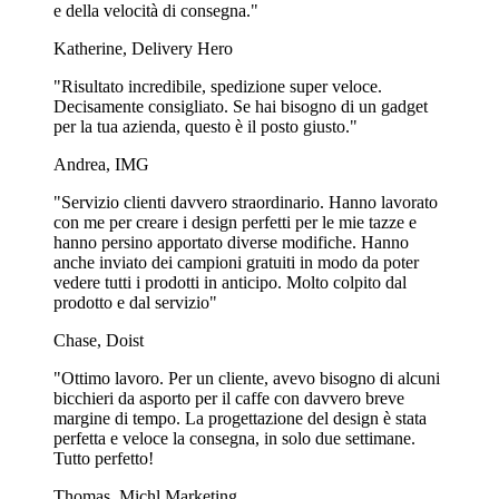
e della velocità di consegna."
Ogni design è in grado di raccontare la storia dei prodotti all'interno
e rendere più unico il tuo marchio sui barattoli per alimenti
Katherine, Delivery Hero
personalizzati. Più è unico ogni contatto che il cliente ha con il tuo
marchio, maggiore è la fiducia per il tuo marchio stesso e la
"Risultato incredibile, spedizione super veloce.
consapevolezza generata da questa.
Decisamente consigliato. Se hai bisogno di un gadget
per la tua azienda, questo è il posto giusto."
Per cos'altro usano i nostri clienti i
Andrea, IMG
barattoli per alimenti personalizzati?
"Servizio clienti davvero straordinario. Hanno lavorato
I barattoli per alimenti hanno una vasta gamma di possibilità di
con me per creare i design perfetti per le mie tazze e
utilizzo, dove alcuni clienti li utilizzano effettivamente per il
hanno persino apportato diverse modifiche. Hanno
confezionamento dei loro prodotti che vendono online. Il prodotto
anche inviato dei campioni gratuiti in modo da poter
all'interno non deve essere necessariamente un alimento, perché i
vedere tutti i prodotti in anticipo. Molto colpito dal
barattoli per alimenti possono anche essere un modo elegante ed
prodotto e dal servizio"
efficace per presentare altri tipi di prodotti.
Chase, Doist
I barattoli personalizzati possono essere utilizzati anche per vendere
"Ottimo lavoro. Per un cliente, avevo bisogno di alcuni
e servire la colazione o il pranzo. Molte stazioni di servizio e bar li
bicchieri da asporto per il caffe con davvero breve
utilizzano per yogurt e muesli, ma anche per insalate di pasta. Piatti
margine di tempo. La progettazione del design è stata
che possono essere gustati dal cliente sia al mattino oppure come
perfetta e veloce la consegna, in solo due settimane.
delizioso spuntino pomeridiano.
Tutto perfetto!
Abbiamo anche aiutato alcuni clienti che volevano mettere frutta,
Thomas, Michl Marketing
zucchero e altre miscele nei barattoli, sigillarli e poi venderli nei