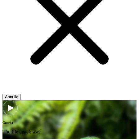
Annulla
Guarda
The Limepack way