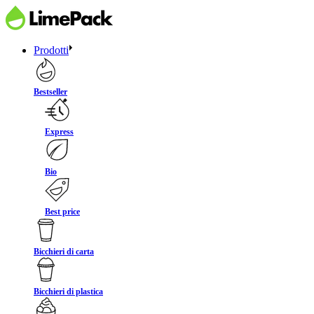
Prodotti
Bestseller
Express
Bio
Best price
Bicchieri di carta
Bicchieri di plastica