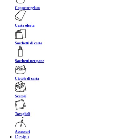
Coppette gelato
Carta oleata
Sacchetti di carta
Sacchetti per pane
Ciotole di carta
Scatole
Tovaglioli
Accessori
Design