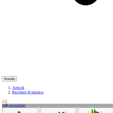
Annulla
Articoli
Bicchieri di plastica
4,8
145 recensioni
1 / 6