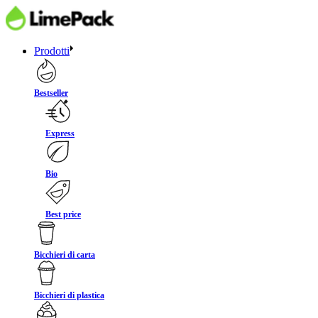
Prodotti
Bestseller
Express
Bio
Best price
Bicchieri di carta
Bicchieri di plastica