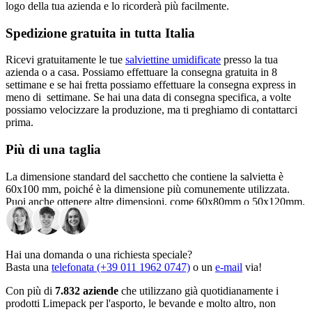
logo della tua azienda e lo ricorderà più facilmente.
Spedizione gratuita in tutta Italia
Ricevi gratuitamente le tue
salviettine umidificate
presso la tua
azienda o a casa. Possiamo effettuare la consegna gratuita in 8
settimane e se hai fretta possiamo effettuare la consegna express in
meno di settimane. Se hai una data di consegna specifica, a volte
possiamo velocizzare la produzione, ma ti preghiamo di contattarci
prima.
Più di una taglia
La dimensione standard del sacchetto che contiene la salvietta è
60x100 mm, poiché è la dimensione più comunemente utilizzata.
Puoi anche ottenere altre dimensioni, come 60x80mm o 50x120mm.
Abbiamo la possibilità di produrre altre misure, ma ti saremmo grati
se ci contattassi nel caso avessi bisogno di qualcosa in particolare.
Queste dimensioni influiscono solo sulle dimensioni del contenitore
delle salviette, poiché la dimensione del panno è sempre di 140x200
Hai una domanda o una richiesta speciale?
mm. Ciò che le diverse dimensioni dei contenitori consentono è che
Basta una
telefonata (+39 011 1962 0747)
o un
e-mail
via!
puoi creare il design che desideri senza limitazioni.
Con più di
7.832 aziende
che utilizzano già quotidianamente i
Le diverse fragranze delle salviette umidificate
prodotti Limepack per l'asporto, le bevande e molto altro, non