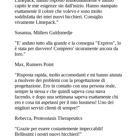
Limepack, hanno risposto immediatamente e hanno
capito le mie esigenze sin dall'inizio. Hanno stampato
esattamente il colore che volevo e sono molto
soddisfatta dei miei nuovi bicchieri. Consiglio
vivamente Limepack.”
Susanna, Müllers Guldsmedje
"E' andato tutto alla grande e la consegna "Express", lo
è stata per davvero! Comprero' sicuramente ancora da
loro."
Max, Runners Point
"Risposta rapida, molto accomodanti e mi hanno aiutata
a risolvere dei problemi con la progettazione di
progettazione. Ero in contatto con una persona reale,
sempre la stessa e che quindi sapeva cosa stava
facendo, e dopo una settimana sapeva esattamente chi
ero e cosa mi aspetassi per il mio business! Uno dei
migliori servizi clienti di sempre!"
Rebecca, Proteostasis Therapeutics
“Grazie per essere costantemente impeccabili!
Bellissimi i nostri nuovi bicchieri!”