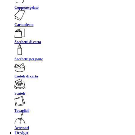
Coppette gelato
Carta oleata
Sacchetti di carta
Sacchetti per pane
Ciotole di carta
Scatole
Tovaglioli
Accessori
Design