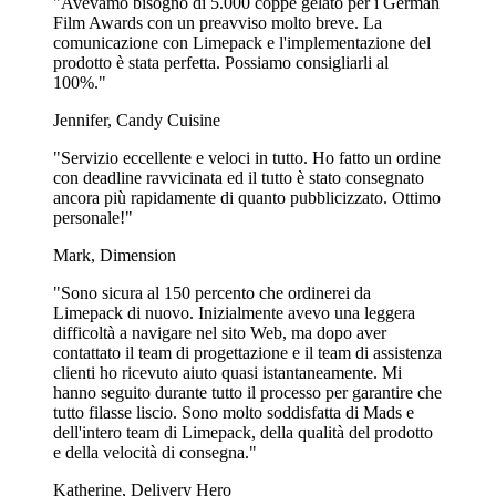
"Avevamo bisogno di 5.000 coppe gelato per i German
Film Awards con un preavviso molto breve. La
comunicazione con Limepack e l'implementazione del
prodotto è stata perfetta. Possiamo consigliarli al
100%."
Jennifer, Candy Cuisine
"Servizio eccellente e veloci in tutto. Ho fatto un ordine
con deadline ravvicinata ed il tutto è stato consegnato
ancora più rapidamente di quanto pubblicizzato. Ottimo
personale!"
Mark, Dimension
"Sono sicura al 150 percento che ordinerei da
Limepack di nuovo. Inizialmente avevo una leggera
difficoltà a navigare nel sito Web, ma dopo aver
contattato il team di progettazione e il team di assistenza
clienti ho ricevuto aiuto quasi istantaneamente. Mi
hanno seguito durante tutto il processo per garantire che
tutto filasse liscio. Sono molto soddisfatta di Mads e
dell'intero team di Limepack, della qualità del prodotto
e della velocità di consegna."
Katherine, Delivery Hero