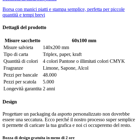
La carta e la superficie della carta sono un altro dettaglio da
Borsa con manici piatti e stampa semplice, perfetta per piccole
considerare durante il processo di progettazione del packaging.
quantità e tempi brevi
Offriamo o tre diverse superfici per la carta / plastica del sacchetto
che ricopre le salviette. Puoi scegliere tra una superficie lucida
Dettagli del prodotto
(carta), triplex (plastica) e kraft (marroncino). La prima è la
superficie più utilizzata per le salviettine umidificate, è di carta ed è
Misure sacchetto
60x100 mm
bianca, quindi stampare su tutta la sua superficie è facile. La
Misure salvieta
140x200 mm
superficie triplex è in plastica PE ed è bianca, ma puoi stampare
Tipo di carta
Triplex, paper, kraft
l'intera superficie in un altro colore se preferisci. La plastica rende la
superficie lucida e riflette la luce, conferendo un aspetto
Quantità di colori
4 colori Pantone o illimitati colori CMYK
professionale. Infine, la superficie kraft è realizzata in carta di colore
Fragranze
Limone, Sapone, Alcol
marrone, quindi viene utilizzata per dare un aspetto più naturale. La
Pezzi per bancale
48.000
superficie kraft può essere stampata nella sua interezza, ma poiché la
Pezzi per scatola
5.000
carta è di colore marrone, anche la stampa non si riflette.
Longevità garantita
2 anni
Se hai domande sul processo di progettazione della salviettina
umidificata o hai bisogno di aiuto per crearle, il nostro team è pronto
Design
ad aiutarti a creare le migliori salviettine umidificate personalizzate
ideali per te.
Progettare un packaging da asporto personalizzato non dovrebbe
essere una seccatura. Ecco perché il nostro processo super semplice
Mostra di più...
ti permette di caricare la tua grafica e noi ci occuperemo del resto.
Bozza di design gratuita in meno di 2 ore