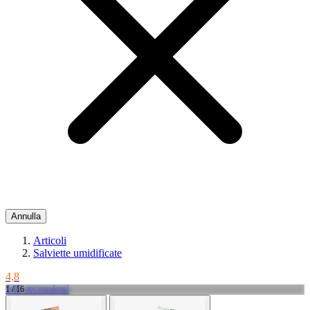
Annulla
Articoli
Salviette umidificate
4,8
145 recensioni
1 / 16