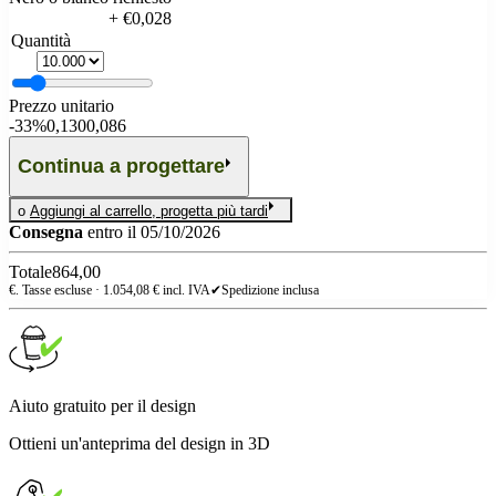
+ €0,028
Quantità
Prezzo unitario
-
33%
0,130
0,086
Continua a progettare
o
Aggiungi al carrello, progetta più tardi
Consegna
entro il 05/10/2026
Totale
864,00
€. Tasse escluse ·
1.054,08
€ incl. IVA
✔
Spedizione inclusa
Aiuto gratuito per il design
Ottieni un'anteprima del design in 3D