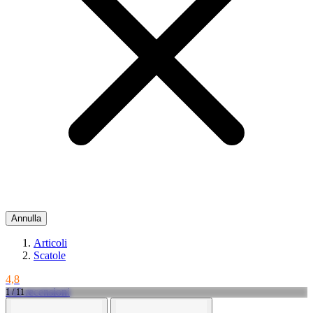
Annulla
Articoli
Scatole
4,8
145 recensioni
1 / 11