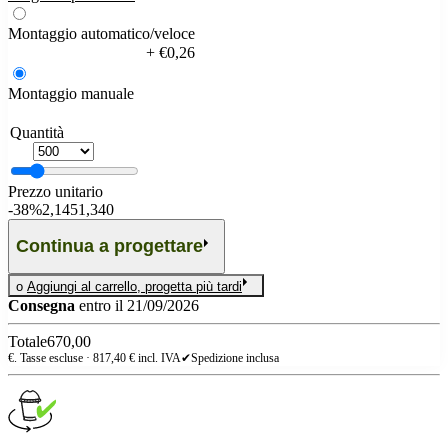
Montaggio automatico/veloce
+ €0,26
Montaggio manuale
Quantità
Prezzo unitario
-
38%
2,145
1,340
Continua a progettare
o
Aggiungi al carrello, progetta più tardi
Consegna
entro il 21/09/2026
Totale
670,00
€. Tasse escluse ·
817,40
€ incl. IVA
✔
Spedizione inclusa