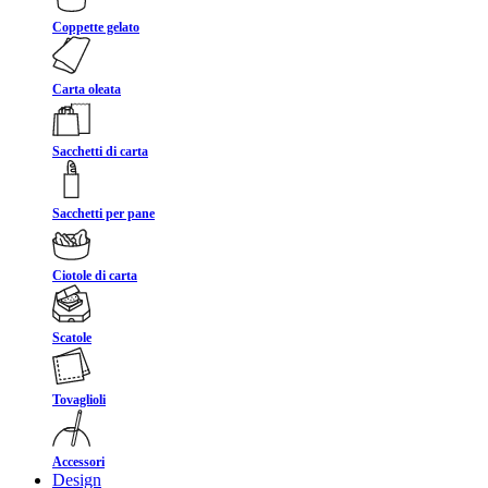
Coppette gelato
Carta oleata
Sacchetti di carta
Sacchetti per pane
Ciotole di carta
Scatole
Tovaglioli
Accessori
Design