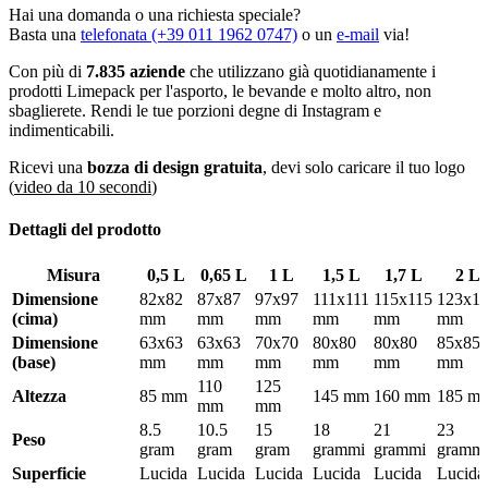
0,65 L (22 oz)
Hai una domanda o una richiesta speciale?
1 L (34 oz)
Basta una
telefonata (+39 011 1962 0747)
o un
e-mail
via!
1,5 L (51 oz)
1,7 L (61 oz)
Con più di
7.835 aziende
che utilizzano già quotidianamente i
2 L (68 oz)
prodotti Limepack per l'asporto, le bevande e molto altro, non
2,5 L (85 oz)
sbaglierete. Rendi le tue porzioni degne di Instagram e
3 L (102 oz)
indimenticabili.
Per ulteriori informazioni su altezza, diametro superiore e inferiore,
Ricevi una
bozza di design gratuita
, devi solo caricare il tuo logo
consultare la scheda "dettagli del prodotto".
(
video da 10 secondi
)
Per cosa possono essere usati i contenitori per
Dettagli del prodotto
popcorn?
Misura
0,5 L
0,65 L
1 L
1,5 L
1,7 L
2 L
L'ampia scelta di formati offre anche la possibilità di utilizzarli per
Dimensione
82x82
87x87
97x97
111x111
115x115
123x1
diversi utilizzi. I formati piccoli sono utilizzati principalmente per
(cima)
mm
mm
mm
mm
mm
mm
eventi aziendali o fiere ma possono essere utilizzati anche dalle
Dimensione
63x63
63x63
70x70
80x80
80x80
85x85
società sportive locali che ad un evento vogliono vendere snack agli
(base)
mm
mm
mm
mm
mm
mm
spettatori. I formati più grandi sono utilizzati principalmente in
luoghi di intrattenimento come il cinema, il teatro o lo zoo. Le
110
125
Altezza
85 mm
145 mm
160 mm
185 m
dimensioni medie sono spesso utilizzate in occasione di eventi
mm
mm
sportivi per servire nachos o altri antipasti.
8.5
10.5
15
18
21
23
Peso
gram
gram
gram
grammi
grammi
gramm
Ottieni le tue scatole per popcorn facilmente
Superficie
Lucida
Lucida
Lucida
Lucida
Lucida
Lucida
ripiegabili