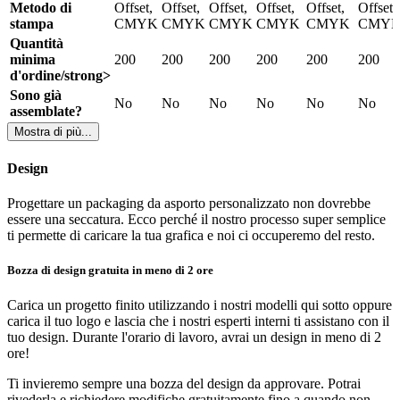
Metodo di
Offset,
Offset,
Offset,
Offset,
Offset,
Offset,
stampa
CMYK
CMYK
CMYK
CMYK
CMYK
CMY
Le nostre
ciotole per popcorn personalizzate
sono piatte per
Quantità
risparmiare spazio e denaro durante la spedizione, quindi devono
minima
200
200
200
200
200
200
essere montate prima di poter servire gli snack. Possiamo produrre
d'ordine/strong>
scatole per popcorn con due diversi tipi di base: base manuale e base
Sono già
automatica.
No
No
No
No
No
No
assemblate?
Le scatole per popcorn con base manuale hanno quattro diverse
Mostra di più...
linguette che devono essere unite per formare la base. Le scatole per
popcorn con base automatica sono gia pre-assemblate, così che si
Design
ha bisogno di una semplice spinta e un po’ di correzione e per far si
che siano pronte all’utilizzo.
Progettare un packaging da asporto personalizzato non dovrebbe
essere una seccatura. Ecco perché il nostro processo super semplice
Scatole per popcorn stampate con tutti i colori che
ti permette di caricare la tua grafica e noi ci occuperemo del resto.
desideri
Bozza di design gratuita in meno di 2 ore
Possiamo personalizzare le scatole per popcorn su tutti e quattro i lati
e stampiamo le scatole con colori CMYK, il che significa che puoi
Carica un progetto finito utilizzando i nostri modelli qui sotto oppure
usare tutti i colori che desideri nel design senza pagare nulla in più.
carica il tuo logo e lascia che i nostri esperti interni ti assistano con il
Il nostro team di grafici è a disposizione per aiutarti a creare
tuo design. Durante l'orario di lavoro, avrai un design in meno di 2
gratuitamente il design della tua scatola di popcorn.
ore!
Mostra di più...
Ti invieremo sempre una bozza del design da approvare. Potrai
rivederla e richiedere modifiche gratuitamente fino a quando non