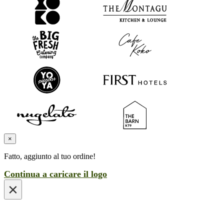
×
Fatto, aggiunto al tuo ordine!
Continua a caricare il logo
×