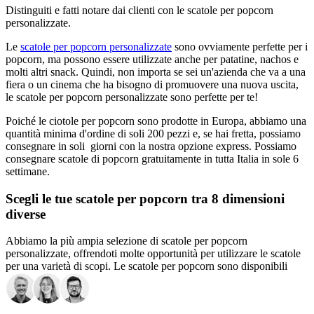
Distinguiti e fatti notare dai clienti con le scatole per popcorn
personalizzate.
Le
scatole per popcorn personalizzate
sono ovviamente perfette per i
popcorn, ma possono essere utilizzate anche per patatine, nachos e
molti altri snack. Quindi, non importa se sei un'azienda che va a una
fiera o un cinema che ha bisogno di promuovere una nuova uscita,
le scatole per popcorn personalizzate sono perfette per te!
Poiché le ciotole per popcorn sono prodotte in Europa, abbiamo una
quantità minima d'ordine di soli 200 pezzi e, se hai fretta, possiamo
consegnare in soli giorni con la nostra opzione express. Possiamo
consegnare scatole di popcorn gratuitamente in tutta Italia in sole 6
settimane.
Scegli le tue scatole per popcorn tra 8 dimensioni
diverse
Abbiamo la più ampia selezione di scatole per popcorn
personalizzate, offrendoti molte opportunità per utilizzare le scatole
per una varietà di scopi. Le scatole per popcorn sono disponibili
nelle seguenti dimensioni:
0,5 L (17 oz)