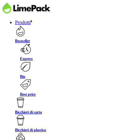
Prodotti
Bestseller
Express
Bio
Best price
Bicchieri di carta
Bicchieri di plastica