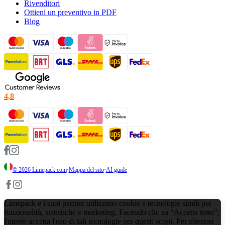
Rivenditori
Ottieni un preventivo in PDF
Blog
4,8
© 2026
Limepack.com
·
Mappa del sito
·
AI guide
Limepack e i suoi partner utilizzano cookie e tecnologie simili per
funzionalità, statistiche e marketing. Facendo clic su "Accetta tutto",
l'utente accetta l'uso di tali tecnologie per questi scopi. Per ulteriori