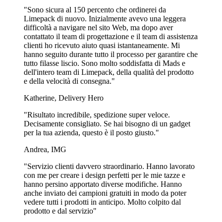
preoccuparti! Il nostro team di designer è sempre pronto ad aiutarti
"Sono sicura al 150 percento che ordinerei da
senza alcun costo aggiuntivo. Basta caricare i file del tuo design e
Limepack di nuovo. Inizialmente avevo una leggera
lasciare che ci occupiamo noi del resto. Riceverai un'anteprima del
difficoltà a navigare nel sito Web, ma dopo aver
design delle tue scatole per sushi personalizzate entro 2 ore, così
contattato il team di progettazione e il team di assistenza
potrai approvare il design e assicurarti che sia esattamente come lo
clienti ho ricevuto aiuto quasi istantaneamente. Mi
desideri.
hanno seguito durante tutto il processo per garantire che
tutto filasse liscio. Sono molto soddisfatta di Mads e
Scatole per sushi personalizzate sicure e
dell'intero team di Limepack, della qualità del prodotto
resistenti
e della velocità di consegna."
Katherine, Delivery Hero
Le nostre scatole per sushi hanno un sottile strato di plastica
all'interno che le rende particolarmente resistenti al grasso e ai
"Risultato incredibile, spedizione super veloce.
liquidi. Questo significa che non c'è da preoccuparsi di perdite o di
Decisamente consigliato. Se hai bisogno di un gadget
scatole che cadono a pezzi quando i tuoi clienti portano il loro sushi
per la tua azienda, questo è il posto giusto."
da asporto! Inoltre, le nostre scatole per sushi sono dotate di un
coperchio che mantiene il sushi dei tuoi clienti fresco e al sicuro,
Andrea, IMG
rendendole un'ottima scelta per gli spostamenti.
"Servizio clienti davvero straordinario. Hanno lavorato
Mostra di più...
con me per creare i design perfetti per le mie tazze e
hanno persino apportato diverse modifiche. Hanno
anche inviato dei campioni gratuiti in modo da poter
vedere tutti i prodotti in anticipo. Molto colpito dal
prodotto e dal servizio"