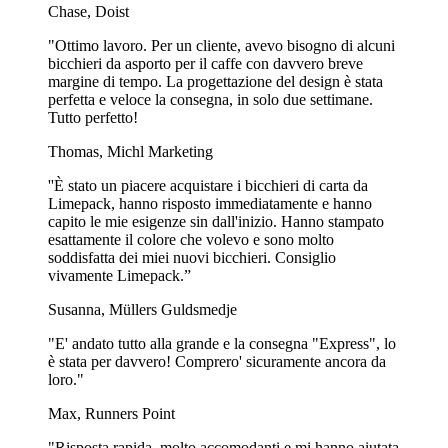
Chase, Doist
"Ottimo lavoro. Per un cliente, avevo bisogno di alcuni
bicchieri da asporto per il caffe con davvero breve
margine di tempo. La progettazione del design è stata
perfetta e veloce la consegna, in solo due settimane.
Tutto perfetto!
Thomas, Michl Marketing
''È stato un piacere acquistare i bicchieri di carta da
Limepack, hanno risposto immediatamente e hanno
capito le mie esigenze sin dall'inizio. Hanno stampato
esattamente il colore che volevo e sono molto
soddisfatta dei miei nuovi bicchieri. Consiglio
vivamente Limepack.”
Susanna, Müllers Guldsmedje
"E' andato tutto alla grande e la consegna "Express", lo
è stata per davvero! Comprero' sicuramente ancora da
loro."
Max, Runners Point
"Risposta rapida, molto accomodanti e mi hanno aiutata