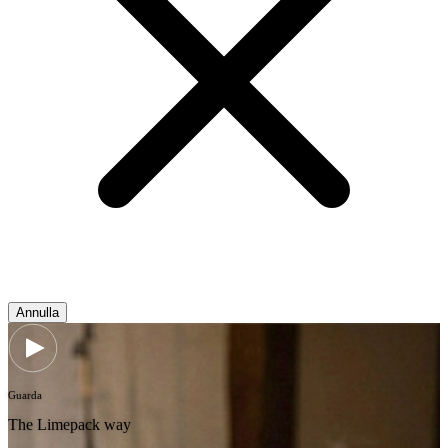
Annulla
Guarda
The Limepack way