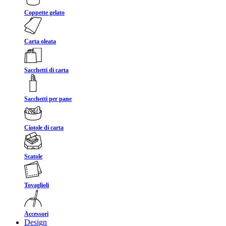
Coppette gelato
Carta oleata
Sacchetti di carta
Sacchetti per pane
Ciotole di carta
Scatole
Tovaglioli
Accessori
Design