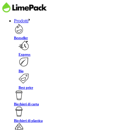
Prodotti
Bestseller
Express
Bio
Best price
Bicchieri di carta
Bicchieri di plastica