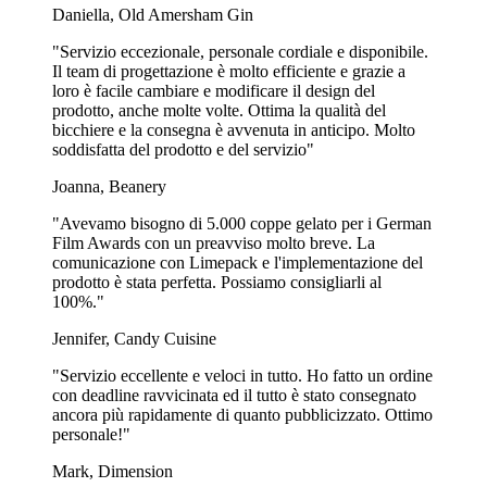
creatività con la stampa CMYK
Daniella, Old Amersham Gin
"Servizio eccezionale, personale cordiale e disponibile.
Le nostre scatole per sushi hanno una finitura opaca, che non solo
Il team di progettazione è molto efficiente e grazie a
conferisce loro un aspetto lucido ed elegante, ma le rende anche
loro è facile cambiare e modificare il design del
morbide al tatto! Per la stampa delle scatole per sushi utilizziamo la
prodotto, anche molte volte. Ottima la qualità del
tecnica CMYK, il che significa che puoi sbizzarrirti con tutti i colori
bicchiere e la consegna è avvenuta in anticipo. Molto
che vuoi nel tuo design. Se vuoi ottenere un design vivace con
soddisfatta del prodotto e del servizio"
colori vivaci, la stampa CMYK è l'opzione ideale, in quanto
combina ciano, magenta, giallo e nero per creare un intero
Joanna, Beanery
arcobaleno di sfumature. La cosa migliore della stampa con
CMYK? Indipendentemente dal numero di colori utilizzati nel tuo
"Avevamo bisogno di 5.000 coppe gelato per i German
disegno, il prezzo rimane invariato!
Film Awards con un preavviso molto breve. La
comunicazione con Limepack e l'implementazione del
Offriamo anche la possibilità di stampare le scatole di sushi
prodotto è stata perfetta. Possiamo consigliarli al
utilizzando i colori Pantone. Questo però comporta un costo
100%."
aggiuntivo. La stampa con i colori Pantone è la scelta migliore per i
disegni semplici con un numero ridotto di colori, dove l'obiettivo è
Jennifer, Candy Cuisine
quello di ottenere un'accuratezza cromatica nel disegno.
"Servizio eccellente e veloci in tutto. Ho fatto un ordine
Richiedi un aiuto gratuito per la
con deadline ravvicinata ed il tutto è stato consegnato
ancora più rapidamente di quanto pubblicizzato. Ottimo
progettazione
personale!"
Mark, Dimension
Hai bisogno di aiuto per impostare il tuo progetto? Non