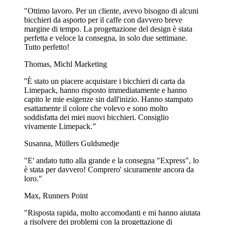
bevande. Sia che tu stia offrendo piccoli assaggi a una fiera o
"Ottimo lavoro. Per un cliente, avevo bisogno di alcuni
bevande a grandezza naturale a un grande evento, c'è un formato di
bicchieri da asporto per il caffe con davvero breve
bicchiere di plastica che può soddisfare le tue esigenze.
margine di tempo. La progettazione del design è stata
perfetta e veloce la consegna, in solo due settimane.
Questi bicchieri sono un'ottima scelta per servire una varietà di
Tutto perfetto!
bevande, in particolare quelle fredde come tè freddi, infusi o bibite.
Thomas, Michl Marketing
Inoltre, questi bicchieri possono essere utilizzati anche in altri ambiti.
Ad esempio, possono essere utilizzate come contenitori per piccoli
''È stato un piacere acquistare i bicchieri di carta da
regali o articoli promozionali nel tuo stand. Potrebbero includere
Limepack, hanno risposto immediatamente e hanno
piccoli campioni della deliziosa bevanda che stai promuovendo.
capito le mie esigenze sin dall'inizio. Hanno stampato
esattamente il colore che volevo e sono molto
Questa versatilità rende questi bicchieri una risorsa preziosa per
soddisfatta dei miei nuovi bicchieri. Consiglio
qualsiasi evento, offrendo vantaggi sia funzionali che promozionali.
vivamente Limepack.”
Stampa personalizzata su bicchieri di plastica: Una
Susanna, Müllers Guldsmedje
vetrina del marchio a 360 gradi
"E' andato tutto alla grande e la consegna "Express", lo
è stata per davvero! Comprero' sicuramente ancora da
Una delle caratteristiche principali di questi bicchieri è la loro
loro."
capacità di mostrare il logo del tuo marchio in tutto il suo splendore.
Il materiale trasparente del bicchiere permette al tuo logo di essere
Max, Runners Point
visto da ogni angolazione, rendendoli la scelta migliore per gli eventi
in cui vuoi che il tuo marchio sia la star dello spettacolo.
"Risposta rapida, molto accomodanti e mi hanno aiutata
a risolvere dei problemi con la progettazione di
Le opzioni di stampa personalizzata offrono l'opportunità unica di