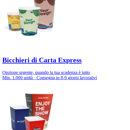
Bicchieri di Carta Express
Opzione urgente, quando la tua scadenza è tutto
Min. 1.000 unità · Consegna in 8-9 giorni lavorativi