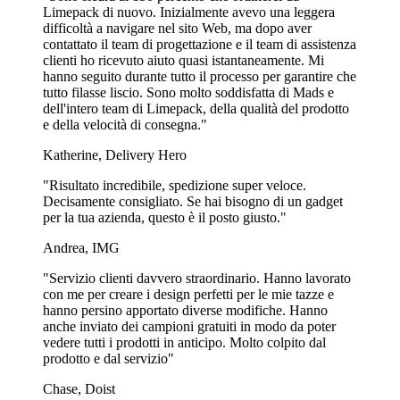
Per le aziende che danno priorità alla sostenibilità, i bicchieri di carta
Limepack di nuovo. Inizialmente avevo una leggera
sono l'opzione ideale. Possono essere prodotti con un rivestimento a
difficoltà a navigare nel sito Web, ma dopo aver
base d'acqua che li rende non solo riciclabili ma anche
contattato il team di progettazione e il team di assistenza
biodegradabili, in linea con la crescente tendenza dei consumatori
clienti ho ricevuto aiuto quasi istantaneamente. Mi
alla sostenibilità. Scegliendo questi bicchieri, allinei il tuo marchio ai
hanno seguito durante tutto il processo per garantire che
valori eco-consapevoli.
tutto filasse liscio. Sono molto soddisfatta di Mads e
dell'intero team di Limepack, della qualità del prodotto
La scelta di bicchieri sostenibili invia ai tuoi clienti un messaggio
e della velocità di consegna."
forte sui valori e sull'impegno del tuo marchio nei confronti
dell'ambiente. Questo può contribuire a rafforzare la reputazione del
Katherine, Delivery Hero
tuo marchio e a creare un legame più profondo con il tuo pubblico di
riferimento.
"Risultato incredibile, spedizione super veloce.
Decisamente consigliato. Se hai bisogno di un gadget
Quindi, oltre ad essere una scelta pratica per servire le bevande agli
per la tua azienda, questo è il posto giusto."
eventi, questi bicchieri possono anche essere un potente strumento di
marketing che riflette l'impegno del tuo marchio per la sostenibilità.
Andrea, IMG
Offrono una soluzione vantaggiosa sia per la tua azienda che per
l'ambiente!
"Servizio clienti davvero straordinario. Hanno lavorato
con me per creare i design perfetti per le mie tazze e
I migliori per la visibilità: Bicchieri di plastica con
hanno persino apportato diverse modifiche. Hanno
anche inviato dei campioni gratuiti in modo da poter
logo
vedere tutti i prodotti in anticipo. Molto colpito dal
prodotto e dal servizio"
I bicchieri di plastica stampati su misura sono una scelta eccezionale
per il branding di un evento. Sono disponibili in una varietà di
Chase, Doist
dimensioni che soddisfano le diverse esigenze di servizio delle