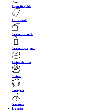
Coppette gelato
Carta oleata
Sacchetti di carta
Sacchetti per pane
Ciotole di carta
Scatole
Tovaglioli
Accessori
Design