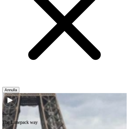
Annulla
Guarda
The Limepack way