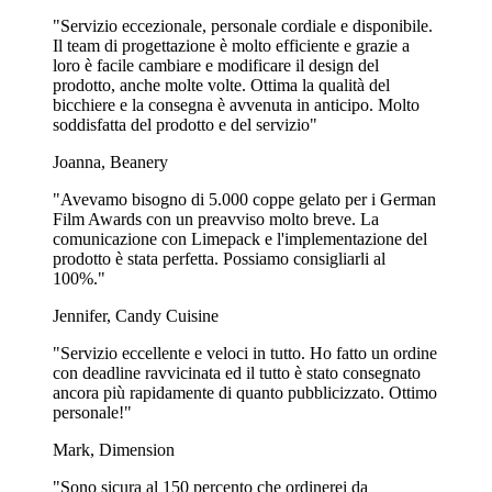
serie di bevande fredde come limonata, tè freddo o un rinfrescante
"Servizio eccezionale, personale cordiale e disponibile.
punch alla frutta.
Il team di progettazione è molto efficiente e grazie a
loro è facile cambiare e modificare il design del
I bicchieri a doppia parete, invece, offrono un ulteriore strato di
prodotto, anche molte volte. Ottima la qualità del
isolamento. Questo le rende una scelta eccellente per servire
bicchiere e la consegna è avvenuta in anticipo. Molto
bevande calde come caffè e tè, perché mantengono la bevanda calda
soddisfatta del prodotto e del servizio"
più a lungo e sono più comode da tenere in mano senza il rischio di
bruciarsi la mano.
Joanna, Beanery
Esplorare le possibilità di stampa personalizzata per
"Avevamo bisogno di 5.000 coppe gelato per i German
i bicchieri di carta
Film Awards con un preavviso molto breve. La
comunicazione con Limepack e l'implementazione del
Soprattutto, i bicchieri di carta offrono anche una potenziale tela per
prodotto è stata perfetta. Possiamo consigliarli al
il design e il messaggio unico del tuo marchio attraverso la stampa
100%."
personalizzata. Si tratta di una grande opportunità per mostrare
Jennifer, Candy Cuisine
l'estetica del tuo marchio, che sia attraverso il logo, lo slogan o una
combinazione di colori di grande effetto.
"Servizio eccellente e veloci in tutto. Ho fatto un ordine
con deadline ravvicinata ed il tutto è stato consegnato
Il processo di progettazione ti dà la libertà di utilizzare tutti i colori
ancora più rapidamente di quanto pubblicizzato. Ottimo
che vuoi, permettendoti di creare un design vivace e in grado di
personale!"
attirare l'attenzione, in linea con l'identità del tuo marchio.
Mark, Dimension
Opzioni di bicchieri di carta rispettosi dell'ambiente
"Sono sicura al 150 percento che ordinerei da