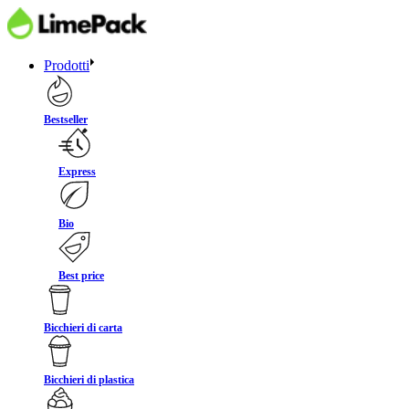
Prodotti
Bestseller
Express
Bio
Best price
Bicchieri di carta
Bicchieri di plastica