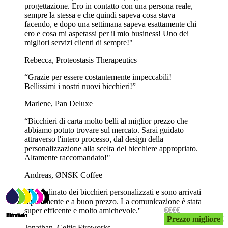
progettazione. Ero in contatto con una persona reale,
stampare il tuo logo su tutta la tazza, creando una visione a 360
sempre la stessa e che quindi sapeva cosa stava
gradi del tuo marchio. Questo non solo massimizza la visibilità, ma
facendo, e dopo una settimana sapeva esattamente chi
migliora anche il riconoscimento e il ricordo del marchio da parte dei
ero e cosa mi aspetassi per il mio business! Uno dei
partecipanti all'evento.
migliori servizi clienti di sempre!"
I bicchieri di plastica sono una scelta popolare per il branding di un
Rebecca, Proteostasis Therapeutics
evento grazie alla loro alta visibilità e versatilità. Offrono una
piattaforma altamente visibile per promuovere il tuo marchio,
“Grazie per essere costantemente impeccabili!
assicurando che si distingua e lasci un'impressione duratura ai
Bellissimi i nostri nuovi bicchieri!”
partecipanti all'evento.
Marlene, Pan Deluxe
Un tocco in più per le tue bevande: Cannucce di
carta stampate su misura
“Bicchieri di carta molto belli al miglior prezzo che
abbiamo potuto trovare sul mercato. Sarai guidato
attraverso l'intero processo, dal design della
Perché non dare un tocco finale alle tue bevande con delle cannucce
personalizzazione alla scelta del bicchiere appropriato.
di carta stampate personalizzate? Le cannucce non sono solo
Altamente raccomandato!"
funzionali, ma servono anche a testimoniare l'impegno del tuo
marchio per la sostenibilità. Sono perfette per sorseggiare bevande
Andreas, ØNSK Coffee
fredde e possono resistere per un tempo ragionevole in una bevanda
senza inzupparsi. In questo modo, i tuoi ospiti potranno godersi le
“Ho ordinato dei bicchieri personalizzati e sono arrivati
loro bevande senza alcun inconveniente!
rapidamente e a buon prezzo. La comunicazione è stata
€
€
€
€
€
€
€€€
€€€
€€€
€€€
€€€
€€€
super efficente e molto amichevole.''
Le opzioni di personalizzazione sono infinite: dalle strisce e i pois al
Illimitato
Illimitato
Illimitato
Illimitato
Illimitato
Illimitato
6 colori
2 colori
3 colori
Illimitato
2 colori
Prezzo migliore
Prezzo migliore
Prezzo migliore
Prezzo migliore
Prezzo migliore
Prezzo migliore
€€
€€
logo del tuo marchio, per rendere le tue bevande non solo gustose
Jonathan, Celtic Fireworks