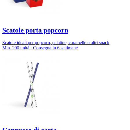
Scatole porta popcorn
Scatole ideali per popcorn, patatine, caramelle o altri snack
Min. 200 unità · Consegna in 6 settimane