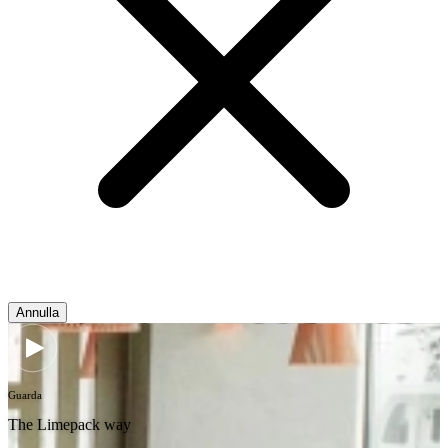
Annulla
Guarda
The Limepack way