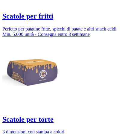
Scatole per fritti
Perfetto per patatine fritte, spicchi di patate e altri snack caldi
Min. 5.000 unità · Consegna entro 8 settimane
Scatole per torte
3 dimensioni con stampa a colori