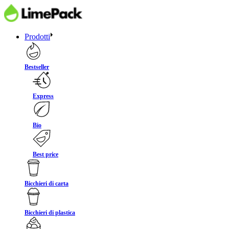
Prodotti
Bestseller
Express
Bio
Best price
Bicchieri di carta
Bicchieri di plastica