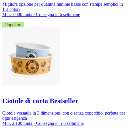
Migliore opzione per quantità minime basse con stampe semplici in
1-3 colori
Min. 1.000 unità · Consegna in 6 settimane
Popolare
Ciotole di carta Bestseller
Ciotola versatile in 3 dimensioni, con o senza coperchio, perfetta per
ogni esigenza
Min. 2.100 unità · Consegna in 5-6 settimane