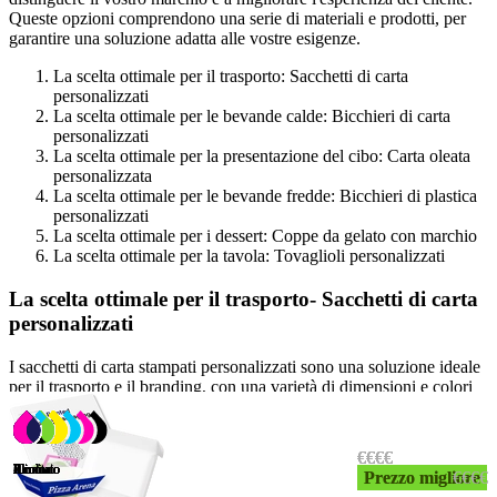
Queste opzioni comprendono una serie di materiali e prodotti, per
garantire una soluzione adatta alle vostre esigenze.
La scelta ottimale per il trasporto: Sacchetti di carta
personalizzati
La scelta ottimale per le bevande calde: Bicchieri di carta
personalizzati
La scelta ottimale per la presentazione del cibo: Carta oleata
personalizzata
La scelta ottimale per le bevande fredde: Bicchieri di plastica
personalizzati
La scelta ottimale per i dessert: Coppe da gelato con marchio
La scelta ottimale per la tavola: Tovaglioli personalizzati
La scelta ottimale per il trasporto- Sacchetti di carta
personalizzati
I sacchetti di carta stampati personalizzati sono una soluzione ideale
per il trasporto e il branding, con una varietà di dimensioni e colori
tra cui scegliere. Non solo sono ecologici, ma offrono anche
l'opportunità di mettere in mostra il vostro marchio, rendendoli
perfetti per hamburgerie, paninoteche e altri esercizi di ristorazione
€
€
€
€
€
€
€
€
€€€
€€€
€€€
€€€
€€€
€€€
€€€
€€€
da asporto. Nel complesso, i sacchetti di carta stampati personalizzati
Illimitato
Illimitato
Illimitato
2 colori
4 colori
Illimitato
Illimitato
Illimitato
Illimitato
Illimitato
Illimitato
Illimitato
6 colori
2 colori
3 colori
Illimitato
2 colori
Illimitato
Prezzo migliore
Prezzo migliore
Prezzo migliore
Prezzo migliore
Prezzo migliore
Prezzo migliore
Prezzo migliore
Prezzo migliore
€€
€€
€€
€€
sono un'opzione versatile ed ecologica per le esigenze di