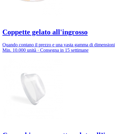
Coppette gelato all'ingrosso
Quando contano il prezzo e una vasta gamma di dimensioni
Min. 10.000 unità · Consegna in 15 settimane