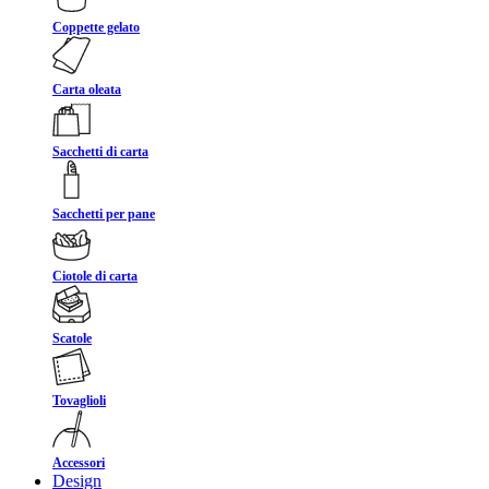
Coppette gelato
Carta oleata
Sacchetti di carta
Sacchetti per pane
Ciotole di carta
Scatole
Tovaglioli
Accessori
Design